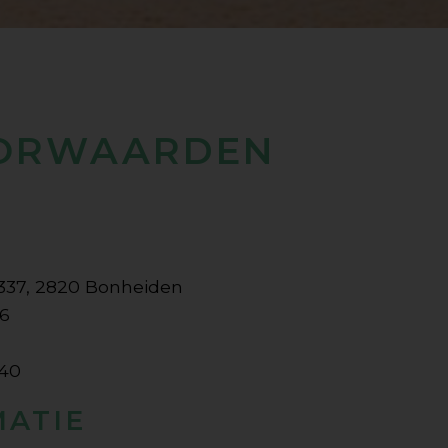
OORWAARDEN
337, 2820 Bonheiden
96
140
MATIE