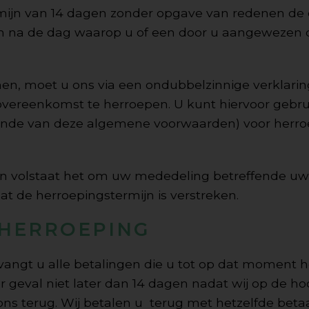
rmijn van 14 dagen zonder opgave van redenen de
en na de dag waarop u of een door u aangewezen de
n, moet u ons via een ondubbelzinnige verklaring (
 overeenkomst te herroepen. U kunt hiervoor geb
 einde van deze algemene voorwaarden) voor herroe
n volstaat het om uw mededeling betreffende uw 
t de herroepingstermijn is verstreken.
 HERROEPING
angt u alle betalingen die u tot op dat moment h
er geval niet later dan 14 dagen nadat wij op de ho
ns terug. Wij betalen u terug met hetzelfde bet