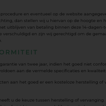
telprocedure en eventueel op de website aangegev
ichting, dan stellen wij u hiervan op de hoogte en
het uitblijven van betaling binnen deze 14-dagen-
e verschuldigd en zijn wij gerechtigd om de gema
.
ORMITEIT
 garantie van twee jaar, indien het goed niet confo
voldoen aan de vermelde specificaties en kwalitei
cten aan het goed er een kosteloze herstelling of 
, heeft u de keuze tussen herstelling of vervanging.