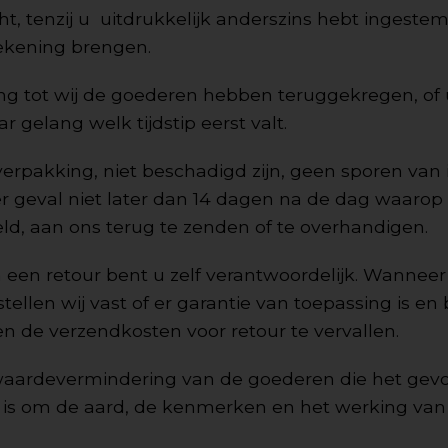
ht, tenzij u uitdrukkelijk anderszins hebt ingestemd
rekening brengen.
g tot wij de goederen hebben teruggekregen, of 
gelang welk tijdstip eerst valt.
erpakking, niet beschadigd zijn, geen sporen van 
der geval niet later dan 14 dagen na de dag waaro
, aan ons terug te zenden of te overhandigen.
een retour bent u zelf verantwoordelijk. Wanneer
tellen wij vast of er garantie van toepassing is en
n de verzendkosten voor retour te vervallen.
 waardevermindering van de goederen die het gevol
 is om de aard, de kenmerken en het werking van d