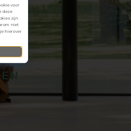
ookie voor
e deze
kies zijn
arom niet
je hierover
DEN