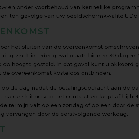
 btw en onder voorbehoud van kennelijke programme
gen ten gevolge van uw beeldschermkwaliteit. De p
EENKOMST
g voor het sluiten van de overeenkomst omschreve
vering vindt in ieder geval plaats binnen 30 dagen.
op de hoogte gesteld. In dat geval kunt u akkoor
nt de overeenkomst kosteloos ontbinden.
 in op de dag nadat de betalingsopdracht aan de ban
 na de sluiting van het contract en loopt af bij he
n de termijn valt op een zondag of op een door d
dag vervangen door de eerstvolgende werkdag.
T