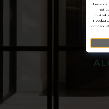
Deze webs
het a
cookieba
noodzake
worden uit
AL