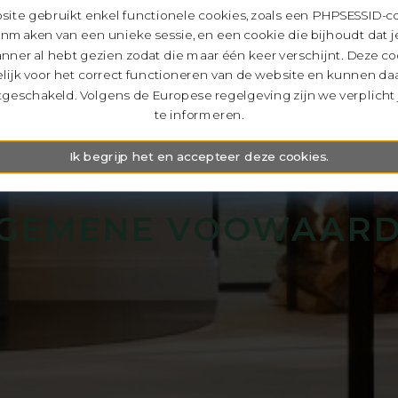
ite gebruikt enkel functionele cookies, zoals een PHPSESSID-c
anmaken van een unieke sessie, en een cookie die bijhoudt dat j
nner al hebt gezien zodat die maar één keer verschijnt. Deze coo
lijk voor het correct functioneren van de website en kunnen da
geschakeld. Volgens de Europese regelgeving zijn we verplicht 
te informeren.
Ik begrijp het en accepteer deze cookies.
GEMENE VOOWAAR