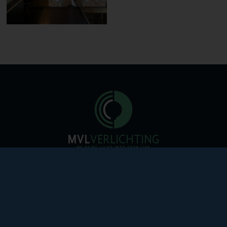
Mechelsesteenweg 337
2820 Bonheiden
E-mail: info@mvlverlichting.be
Tel: +32 (0) 15 55 84 96