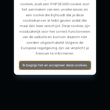
cookies, zoals een PHPSESSID-cookie voor
het aanmaken van een unieke sessie, en
een cookie die bijhoudt dat je deze
cookiebanner al hebt gezien zodat die
maar één keer verschijnt. Deze cookies zijn
noodzakelijk voor het correct functioneren
van de website en kunnen daarom niet
worden uitgeschakeld. Volgens de
Europese regelgeving zijn we verplicht je
hierover te informeren.
Ik begrijp het en accepteer deze cookies.